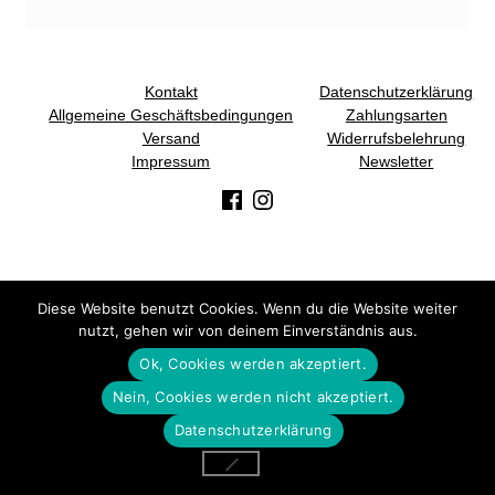
Kontakt
Datenschutzerklärung
Allgemeine Geschäftsbedingungen
Zahlungsarten
Versand
Widerrufsbelehrung
Impressum
Newsletter
(Opens in a new window)
(Opens in a new window)
Diese Website benutzt Cookies. Wenn du die Website weiter
nutzt, gehen wir von deinem Einverständnis aus.
DSGVO Cookie Consent mit Real Cookie Banner
Ok, Cookies werden akzeptiert.
Nein, Cookies werden nicht akzeptiert.
Datenschutzerklärung