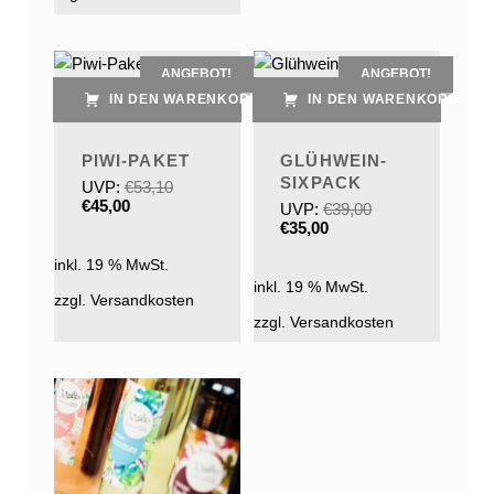
ANGEBOT!
ANGEBOT!
IN DEN WARENKORB
IN DEN WARENKORB
PIWI-PAKET
GLÜHWEIN-
SIXPACK
UVP:
€
53,10
Ursprünglicher Preis war: €53,10
Aktueller Preis ist: €45,00.
€
45,00
UVP:
€
39,00
Ursprünglicher Preis war: €39,00
Aktueller Preis ist: €35,00.
€
35,00
inkl. 19 % MwSt.
inkl. 19 % MwSt.
zzgl. Versandkosten
zzgl. Versandkosten