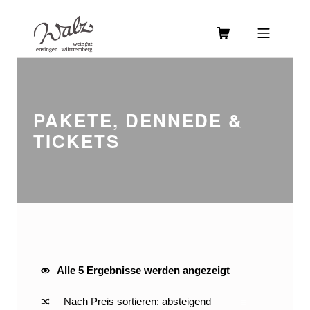
Skip to footer
Skip to main navigation
Skip to main content
MOBILE MENU
WEINGUT WALZ
PAKETE, DENNEDE &
TICKETS
PAKETE, DENNEDE & TICKETS
Nach Preis sortiert: absteigend
Alle 5 Ergebnisse werden angezeigt