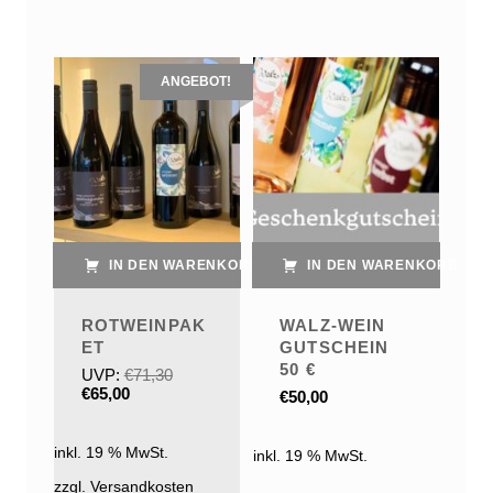
List of products
ANGEBOT!
IN DEN WARENKORB
IN DEN WARENKORB
ROTWEINPAK
WALZ-WEIN
ET
GUTSCHEIN
50 €
UVP:
€
71,30
Ursprünglicher Preis war: €71,30
Aktueller Preis ist: €65,00.
€
65,00
€
50,00
inkl. 19 % MwSt.
inkl. 19 % MwSt.
zzgl. Versandkosten