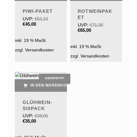
PIWI-PAKET
ROTWEINPAK
ET
UVP:
€
53,10
Ursprünglicher Preis war: €53,10
Aktueller Preis ist: €45,00.
€
45,00
UVP:
€
71,30
Ursprünglicher Preis war: €71,30
Aktueller Preis ist: €65,00.
€
65,00
inkl. 19 % MwSt.
inkl. 19 % MwSt.
zzgl. Versandkosten
zzgl. Versandkosten
ANGEBOT!
IN DEN WARENKORB
GLÜHWEIN-
SIXPACK
UVP:
€
39,00
Ursprünglicher Preis war: €39,00
Aktueller Preis ist: €35,00.
€
35,00