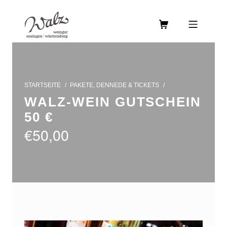
Skip to footer
Skip to main navigation
Skip to main content
MOBILE MENU
WEINGUT WALZ
STARTSEITE
/
PAKETE, DENNEDE & TICKETS
/
WALZ-WEIN GUTSCHEIN
50 €
€
50,00