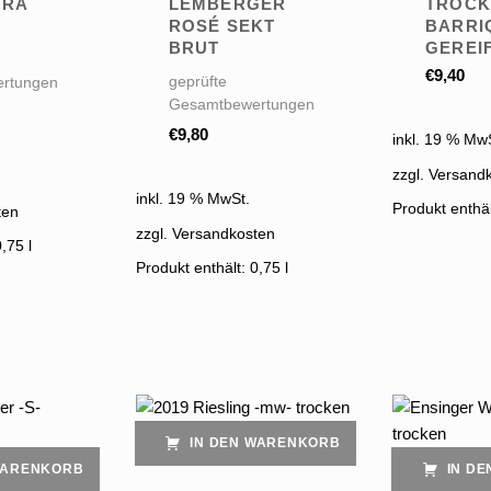
TRA
LEMBERGER
TROCK
ROSÉ SEKT
BARRI
BRUT
GEREI
€
9,40
geprüfte
rtungen
Gesamtbewertungen
€
9,80
inkl. 19 % Mw
zzgl. Versand
inkl. 19 % MwSt.
Produkt enthä
ten
zzgl. Versandkosten
0,75
l
Produkt enthält: 0,75
l
IN DEN WARENKORB
WARENKORB
IN D