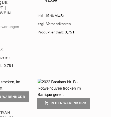
€
13,90
QUE
T |
WEIN
inkl. 19 % MwSt.
zzgl. Versandkosten
ewertungen
Produkt enthält: 0,75
l
St.
kosten
lt: 0,75
l
EN WARENKORB
IN DEN WARENKORB
SYRAH