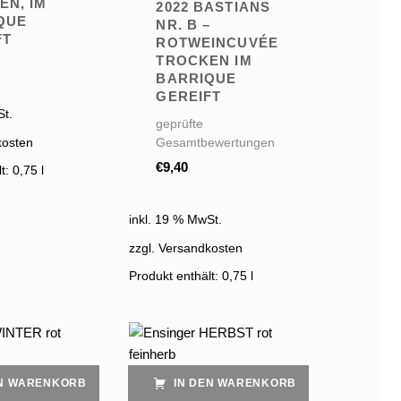
EN, IM
2022 BASTIANS
QUE
NR. B –
FT
ROTWEINCUVÉE
TROCKEN IM
BARRIQUE
GEREIFT
St.
geprüfte
kosten
Gesamtbewertungen
€
9,40
lt: 0,75
l
inkl. 19 % MwSt.
zzgl. Versandkosten
Produkt enthält: 0,75
l
EN WARENKORB
IN DEN WARENKORB