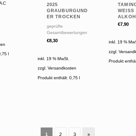
AC
2025
TAMIN
N
GRAUBURGUND
WEISS A
ER TROCKEN
LKOHO
€
7,90
geprüfte
Gesamtbewertungen
€
8,30
inkl. 19 % Mw
ten
zzgl. Versand
0,75
l
inkl. 19 % MwSt.
Produkt enthä
zzgl. Versandkosten
Produkt enthält: 0,75
l
 Preis sortiert: absteigend
1
2
3
»
Next page