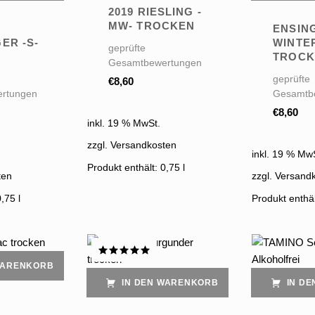
2019 RIESLING -
MW- TROCKEN
ENSIN
ER -S-
WINTE
geprüfte
N
TROCK
Gesamtbewertungen
geprüfte
€
8,60
rtungen
Gesamtb
€
8,60
inkl. 19 % MwSt.
zzgl. Versandkosten
inkl. 19 % Mw
Produkt enthält: 0,75
l
ten
zzgl. Versand
0,75
l
Produkt enthä
WARENKORB
Bewertet
mit
5.00
IN DEN WARENKORB
IN D
von 5