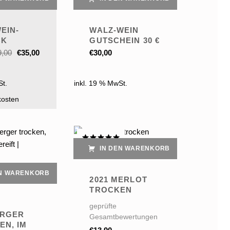
EIN-
WALZ-WEIN
CK
GUTSCHEIN 30 €
Ursprünglicher Preis war: €39,00
Aktueller Preis ist: €35,00.
9,00
€
35,00
€
30,00
St.
inkl. 19 % MwSt.
kosten
IN DEN WARENKORB
Bewertet
mit
5.00
von 5
EN WARENKORB
2021 MERLOT
TROCKEN
geprüfte
RGER
Gesamtbewertungen
EN, IM