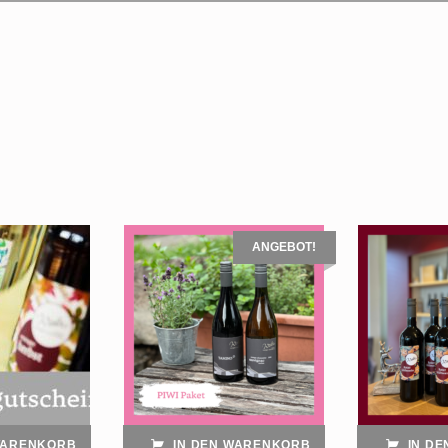
 Preis sortiert: absteigend
ANGEBOT!
WARENKORB
IN DEN WARENKORB
IN D