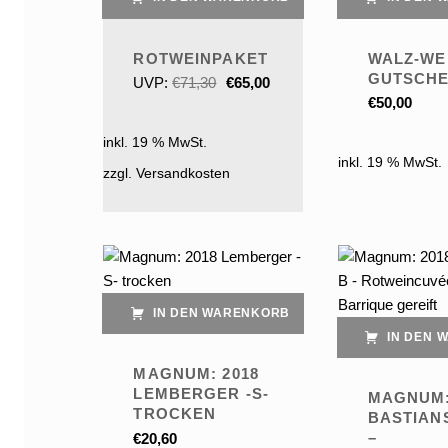
ROTWEINPAKET
WALZ-WE
Ursprünglicher Preis war: €71,30
Aktueller Preis ist: €65,00.
GUTSCHEI
UVP:
€
71,30
€
65,00
€
50,00
inkl. 19 % MwSt.
inkl. 19 % MwSt.
zzgl. Versandkosten
IN DEN WARENKORB
IN DEN 
MAGNUM: 2018
LEMBERGER -S-
MAGNUM:
TROCKEN
BASTIANS
–
€
20,60