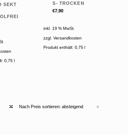
S- TROCKEN
O SEKT
€
7,90
LFREI
inkl. 19 % MwSt.
zzgl. Versandkosten
St.
Produkt enthält: 0,75
l
kosten
lt: 0,75
l