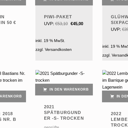
IN
PIWI-PAKET
GLÜHW
Ursprünglicher Preis war: €53,10
Aktueller Preis ist: €45,00.
N 50 €
SIXPA
UVP:
€
53,10
€
45,00
UVP:
€
3
inkl. 19 % MwSt.
inkl. 19 % Mw
zzgl. Versandkosten
zzgl. Versand
IN DEN WARENKORB
WARENKORB
IN D
2021
SPÄTBURGUND
 2018
2022
ER -S- TROCKEN
 NR. B
LEMBE
TROCK
geprüfte