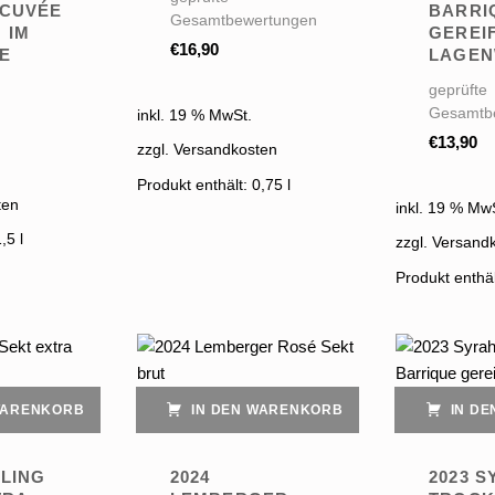
CUVÉE
BARRI
Gesamtbewertungen
 IM
GEREIF
€
16,90
E
LAGEN
geprüfte
Gesamtb
inkl. 19 % MwSt.
€
13,90
zzgl. Versandkosten
Produkt enthält: 0,75
l
ten
inkl. 19 % Mw
1,5
l
zzgl. Versand
Produkt enthä
WARENKORB
IN DEN WARENKORB
IN D
SLING
2024
2023 