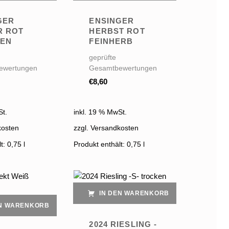
GER
ENSINGER
R ROT
HERBST ROT
EN
FEINHERB
geprüfte
ewertungen
Gesamtbewertungen
€
8,60
St.
inkl. 19 % MwSt.
kosten
zzgl. Versandkosten
lt: 0,75
l
Produkt enthält: 0,75
l
IN DEN WARENKORB
EN WARENKORB
2024 RIESLING -