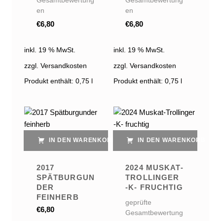
Gesamtbewertung
Gesamtbewertung
en
en
€
6,80
€
6,80
inkl. 19 % MwSt.
inkl. 19 % MwSt.
zzgl. Versandkosten
zzgl. Versandkosten
Produkt enthält: 0,75
l
Produkt enthält: 0,75
l
IN DEN WARENKORB
IN DEN WARENKORB
2017
2024 MUSKAT-
SPÄTBURGUN
TROLLINGER
DER
-K- FRUCHTIG
FEINHERB
geprüfte
€
6,80
Gesamtbewertung