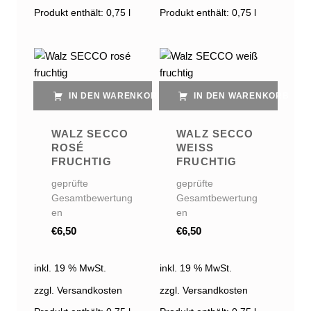
Produkt enthält: 0,75
l
Produkt enthält: 0,75
l
IN DEN WARENKORB
IN DEN WARENKORB
WALZ SECCO
WALZ SECCO
ROSÉ
WEISS F
FRUCHTIG
RUCHTIG
geprüfte
geprüfte
Gesamtbewertung
Gesamtbewertung
en
en
€
6,50
€
6,50
inkl. 19 % MwSt.
inkl. 19 % MwSt.
zzgl. Versandkosten
zzgl. Versandkosten