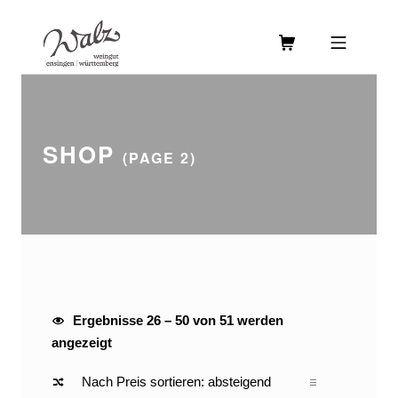
Skip to footer
Skip to main navigation
Skip to main content
MOBILE MENU
WEINGUT WALZ
SHOP
(PAGE 2)
SHOP
Ergebnisse 26 – 50 von 51 werden
Nach Preis sortiert: absteigend
angezeigt