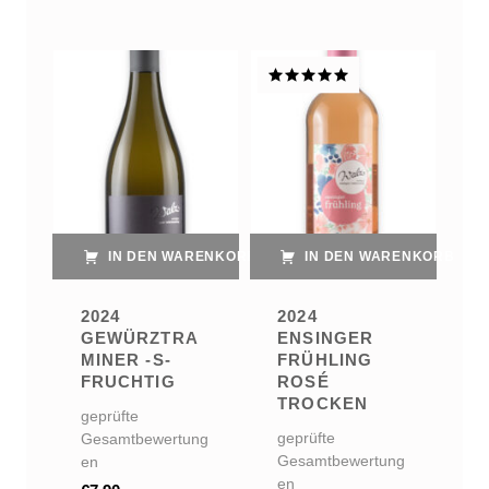
List of products
Bewertet
mit
5.00
von 5
IN DEN WARENKORB
IN DEN WARENKORB
2024
2024
GEWÜRZTRA
ENSINGER
MINER -S-
FRÜHLING
FRUCHTIG
ROSÉ
TROCKEN
geprüfte
geprüfte
Gesamtbewertung
Gesamtbewertung
en
en