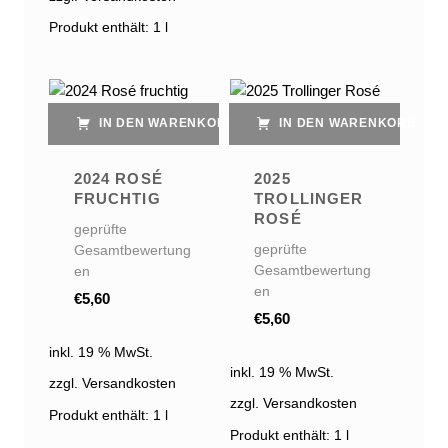
Produkt enthält: 1
l
IN DEN WARENKORB
IN DEN WARENKORB
2024 ROSÉ
2025
FRUCHTIG
TROLLINGER
ROSÉ
geprüfte
geprüfte
Gesamtbewertung
Gesamtbewertung
en
en
€
5,60
€
5,60
inkl. 19 % MwSt.
inkl. 19 % MwSt.
zzgl. Versandkosten
zzgl. Versandkosten
Produkt enthält: 1
l
Produkt enthält: 1
l