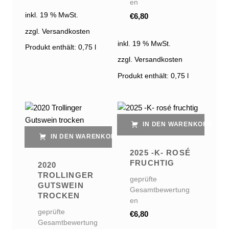
en
inkl. 19 % MwSt.
€
6,80
zzgl. Versandkosten
inkl. 19 % MwSt.
Produkt enthält: 0,75
l
zzgl. Versandkosten
Produkt enthält: 0,75
l
IN DEN WARENKORB
IN DEN WARENKORB
2025 -K- ROSÉ
FRUCHTIG
2020
TROLLINGER
geprüfte
GUTSWEIN
Gesamtbewertung
TROCKEN
en
geprüfte
€
6,80
Gesamtbewertung