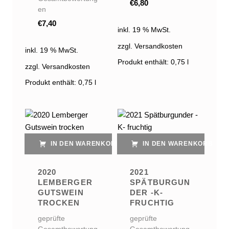
€
6,80
en
€
7,40
inkl. 19 % MwSt.
zzgl. Versandkosten
inkl. 19 % MwSt.
Produkt enthält: 0,75
l
zzgl. Versandkosten
Produkt enthält: 0,75
l
IN DEN WARENKORB
IN DEN WARENKORB
2020
2021
LEMBERGER
SPÄTBURGUN
GUTSWEIN
DER -K-
TROCKEN
FRUCHTIG
geprüfte
geprüfte