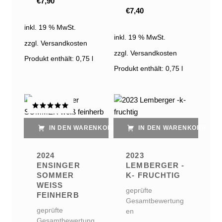
€
7,90
€
7,40
inkl. 19 % MwSt.
inkl. 19 % MwSt.
zzgl. Versandkosten
zzgl. Versandkosten
Produkt enthält: 0,75
l
Produkt enthält: 0,75
l
Bewertet
mit
5.00
IN DEN WARENKORB
IN DEN WARENKORB
von 5
2024
2023
ENSINGER
LEMBERGER -
SOMMER
K- FRUCHTIG
WEISS F
geprüfte
EINHERB
Gesamtbewertung
geprüfte
en
Gesamtbewertung