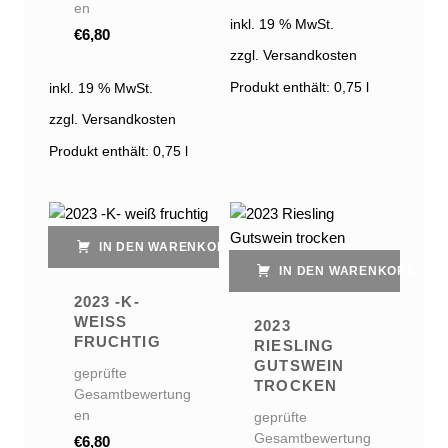
en
inkl. 19 % MwSt.
€
6,80
zzgl. Versandkosten
Produkt enthält: 0,75
l
inkl. 19 % MwSt.
zzgl. Versandkosten
Produkt enthält: 0,75
l
IN DEN WARENKORB
IN DEN WARENKORB
2023 -K-
WEISS F
2023
RUCHTIG
RIESLING
GUTSWEIN
geprüfte
TROCKEN
Gesamtbewertung
en
geprüfte
Gesamtbewertung
€
6,80