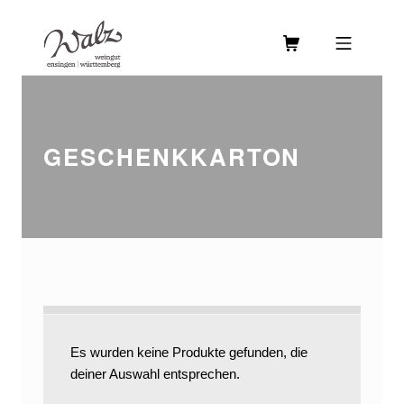
Skip to footer
Skip to main navigation
Skip to main content
MOBILE MENU
WEINGUT WALZ
GESCHENKKARTON
GESCHENKKARTON
Es wurden keine Produkte gefunden, die
deiner Auswahl entsprechen.