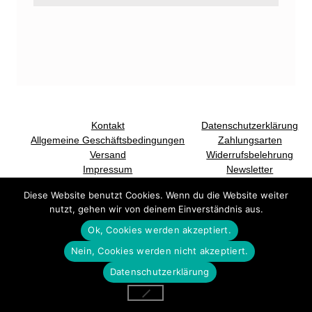
Kontakt
Datenschutzerklärung
Allgemeine Geschäftsbedingungen
Zahlungsarten
Versand
Widerrufsbelehrung
Impressum
Newsletter
(Opens in a new window)
(Opens in a new window)
Diese Website benutzt Cookies. Wenn du die Website weiter
nutzt, gehen wir von deinem Einverständnis aus.
Ok, Cookies werden akzeptiert.
Nein, Cookies werden nicht akzeptiert.
Datenschutzerklärung
DSGVO Cookie Consent mit Real Cookie Banner