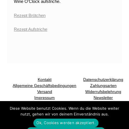
Wine O’Clock aufstriche.
Rezept Brötchen
Rezept Aufstriche
Skip back to main navigation
Kontakt
Datenschutzerklärung
Allgemeine Geschäftsbedingungen
Zahlungsarten
Versand
Widerrufsbelehrung
Impressum
Newsletter
(Opens in a new window)
(Opens in a new window)
Diese Website benutzt Cookies. Wenn du die Website weiter
nutzt, gehen wir von deinem Einverständnis aus.
Ok, Cookies werden akzeptiert.