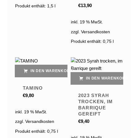
€
13,90
Produkt enthält: 1,5
l
inkl. 19 % MwSt.
zzgl. Versandkosten
Produkt enthält: 0,75
l
IN DEN WARENKORB
IN DEN WARENKORB
TAMINO
2023 SYRAH
€
9,80
TROCKEN, IM
BARRIQUE
inkl. 19 % MwSt.
GEREIFT
€
9,40
zzgl. Versandkosten
Produkt enthält: 0,75
l
inkl. 19 % MwSt.