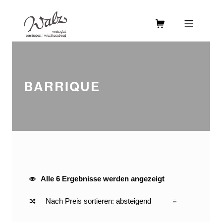
Skip to footer
Skip to main navigation
Skip to main content
MOBILE MENU
WEINGUT WALZ
BARRIQUE
BARRIQUE
Nach Preis sortiert: absteigend
Alle 6 Ergebnisse werden angezeigt