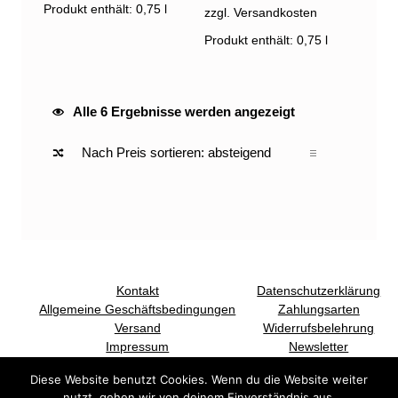
Produkt enthält: 0,75
l
zzgl. Versandkosten
Produkt enthält: 0,75
l
Nach Preis sortiert: absteigend
Alle 6 Ergebnisse werden angezeigt
Kontakt
Datenschutzerklärung
Allgemeine Geschäftsbedingungen
Zahlungsarten
Versand
Widerrufsbelehrung
Impressum
Newsletter
(Opens in a new window)
(Opens in a new window)
Diese Website benutzt Cookies. Wenn du die Website weiter
nutzt, gehen wir von deinem Einverständnis aus.