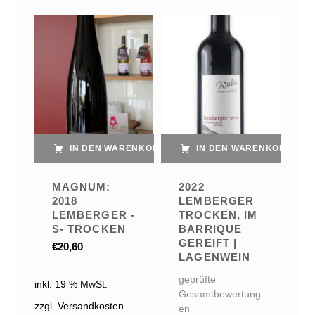
List of products
IN DEN WARENKORB
IN DEN WARENKORB
MAGNUM:
2022
2018
LEMBERGER
LEMBERGER -
TROCKEN, IM
S- TROCKEN
BARRIQUE
GEREIFT |
€
20,60
LAGENWEIN
geprüfte
inkl. 19 % MwSt.
Gesamtbewertung
zzgl. Versandkosten
en